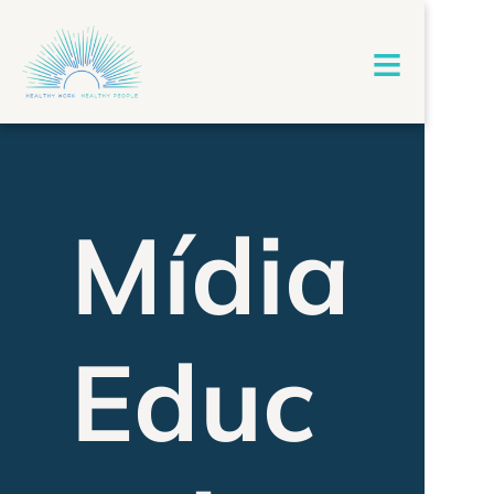
≡
Mídia
Educ