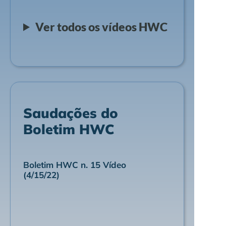
Ver todos os vídeos HWC
Saudações do
Boletim HWC
Boletim HWC n. 15 Vídeo
(4/15/22)