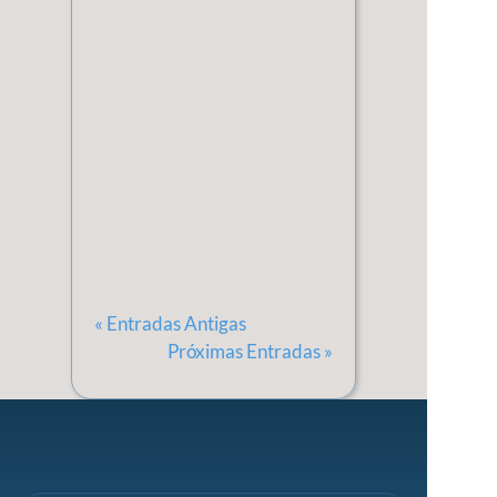
equilíbrio ruim entre
vida pessoal e
profissional e culturas
organizacionais que
priorizam a
produtividade em vez
do bem-estar...
« Entradas Antigas
Próximas Entradas »