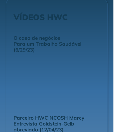
VÍDEOS HWC
O caso de negócios
Para um Trabalho Saudável
(6/29/23)
Parceiro HWC NCOSH Marcy
Entrevista Goldstein-Gelb
abreviado (12/04/23)