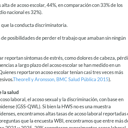
 alta de acoso escolar, 44%, en comparación con 33% de los
dio nacional es 32%).
 que la conducta discriminatoria.
de posibilidades de perder el trabajo que amaban sin ningún
r reportan síntomas de estrés, como dolores de cabeza, pérd
encias a largo plazo del acoso escolar se han medido en un
 Quienes reportaron acoso escolar tenían casi tres veces más
esivos.
Theorell y Aronsson, BMC Salud Pública 2015
).
 la salud
coso laboral, el acoso sexual y la discriminación, con base en
nidense (GSS-QWL). Si bien la HWS no es una muestra
idenses, encontramos altas tasas de acoso laboral reportadas
as preguntas que la encuesta WBI, encontramos que entre más d
re 2021 y 2025, 29% reportaron experimentar acoso laboral