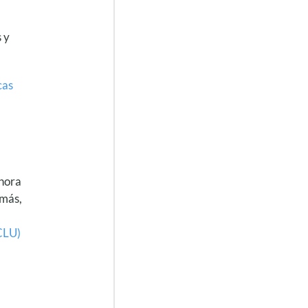
 y
cas
ahora
emás,
CLU)