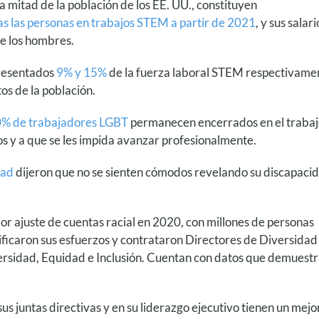
a mitad de la población de los EE. UU., constituyen
as las personas en trabajos STEM a partir de 2021
, y sus salari
de los hombres.
presentados
9% y 15%
de la fuerza laboral STEM respectivame
tos de la población.
% de trabajadores LGBT
permanecen encerrados en el traba
s y a que se les impida avanzar profesionalmente.
dad
dijeron que no se sienten cómodos revelando su discapaci
ior ajuste de cuentas racial en 2020, con millones de personas
sificaron sus esfuerzos y contrataron Directores de Diversidad
ersidad, Equidad e Inclusión. Cuentan con datos que demuest
s juntas directivas y en su liderazgo ejecutivo tienen un mejo