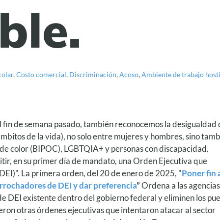
ble.
colar
,
Costo comercial
,
Discriminación
,
Acoso
,
Ambiente de trabajo hosti
 el fin de semana pasado, también reconocemos la desigualdad
ámbitos de la vida), no solo entre mujeres y hombres, sino tam
y de color (BIPOC), LGBTQIA+ y personas con discapacidad.
ir, en su primer día de mandato, una Orden Ejecutiva que
(DEI)". La primera orden, del 20 de enero de 2025, "
Poner fin 
rochadores de DEI y dar preferencia
”
Ordena a las agencias
 DEI existente dentro del gobierno federal y eliminen los pu
ieron otras órdenes ejecutivas que intentaron atacar al sector