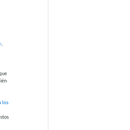
l
,
 que
bién
a los
estos