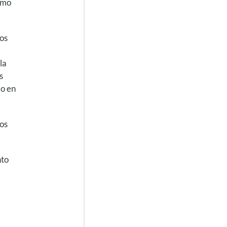
omo
los
la
s
 o en
ños
nto