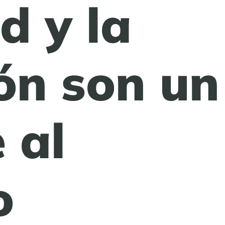
d y la
ión son un
 al
o