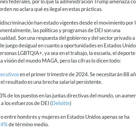
ones federales, por lo que la administración Trump amenaza c
orden no aclara qué es ilegal en estas prácticas.
idiscriminación han estado vigentes desde el movimiento por 
amentalmente, las políticas y programas de DEI son una
ualdad. Son una respuesta del gobierno y del sector privado a 
 de juego desigual en cuanto a oportunidades en Estados Unido
personas LGBTQIA+, ya sea en el trabajo, la escuela, el deporte
a visión del mundo MAGA, pero las cifras lo dicen todo:
jecutivos
en el primer trimestre de 2024. Se necesitarán 88 a
el resultado es una brecha salarial persistente.
3% de los puestos en las juntas directivas del mundo, un aume
a los esfuerzos de DEI (
Deloitte
)
ero entre hombres y mujeres en Estados Unidos apenas se ha
24%
de término medio.