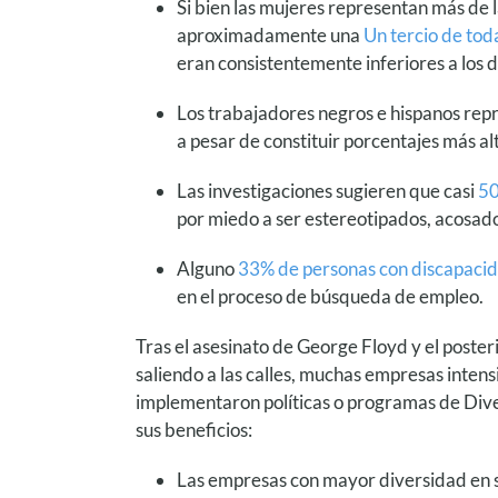
Si bien las mujeres representan más de l
aproximadamente una
Un tercio de tod
eran consistentemente inferiores a los 
Los trabajadores negros e hispanos re
a pesar de constituir porcentajes más al
Las investigaciones sugieren que casi
50
por miedo a ser estereotipados, acosado
Alguno
33% de personas con discapaci
en el proceso de búsqueda de empleo.
Tras el asesinato de George Floyd y el poster
saliendo a las calles, muchas empresas inten
implementaron políticas o programas de Div
sus beneficios:
Las empresas con mayor diversidad en su