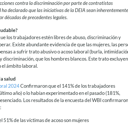
ciones contra la discriminación por parte de contratistas
 ha declarado que las iniciativas de la DEIA sean inherentement
dar décadas de precedentes legales.
aludable?
que los trabajadores estén libres de abuso, discriminación y
osperar. Existe abundante evidencia de que las mujeres, las per
sas a sufrir trato abusivo o acoso laboral (burla, intimidació
, y discriminación, que los hombres blancos. Este trato excluye
el ámbito laboral.
la salud
boral 2024
Confirmaron que el 141% de los trabajadores
 último año) o lo habían experimentado en el pasado (181%,
esenciado. Los resultados de la encuesta del WBI confirmaron
:
l 51% de las víctimas de acoso son mujeres