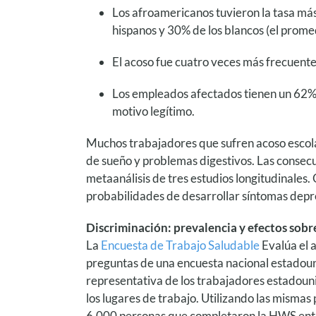
Los afroamericanos tuvieron la tasa más
hispanos y 30% de los blancos (el prome
El acoso fue cuatro veces más frecuente
Los empleados afectados tienen un 62% 
motivo legítimo.
Muchos trabajadores que sufren acoso escola
de sueño y problemas digestivos. Las consecu
metaanálisis de tres estudios longitudinales.
probabilidades de desarrollar síntomas depr
Discriminación: prevalencia y efectos sobre
La
Encuesta de Trabajo Saludable
Evalúa el a
preguntas de una encuesta nacional estadou
representativa de los trabajadores estadoun
los lugares de trabajo. Utilizando las mism
6,000 personas que completaron la HWS ent