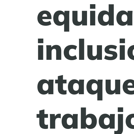
equida
inclus
ataque
trabaj