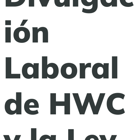
ión
Laboral
de HWC
y la Ley